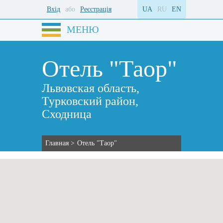
Вхід
або
Реєстрація
UA
RU
EN
МЕНЮ
Отель "Таор"
Львовская область,
Турковский район,
Сходница
Главная
>
Отель "Таор"